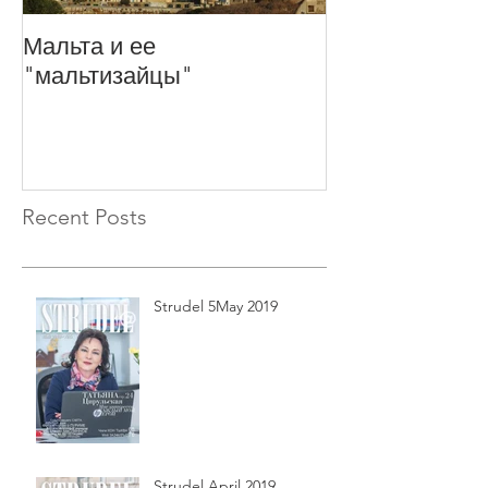
Мальта и ее
Ловите ИСКР
"мальтизайцы"
Recent Posts
Strudel 5May 2019
Strudel April 2019