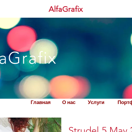
AlfaGrafix
aGrafix
Главная
О нас
Услуги
Порт
Strudel 5 May 