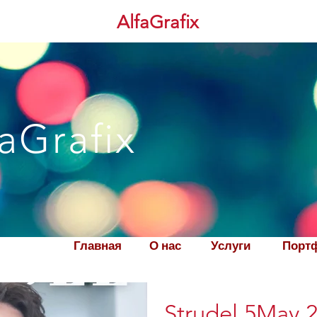
AlfaGrafix
aGrafix
Главная
О нас
Услуги
Порт
Strudel 5May 