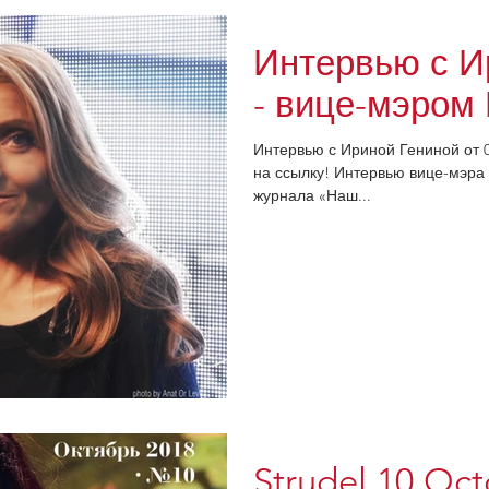
Интервью с И
- вице-мэром
Интервью с Ириной Гениной от 0
на ссылку! Интервью вице-мэра Бат-Я
журнала «Наш...
Strudel 10 Oc