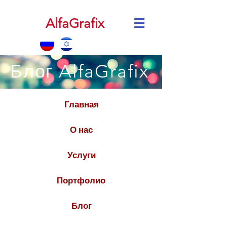
AlfaGrafix
Блог AlfaGrafix
Главная
О нас
Услуги
Портфолио
Блог