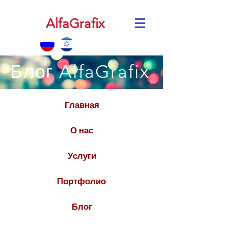
AlfaGrafix
Блог AlfaGrafix
Главная
О нас
Услуги
Портфолио
Блог