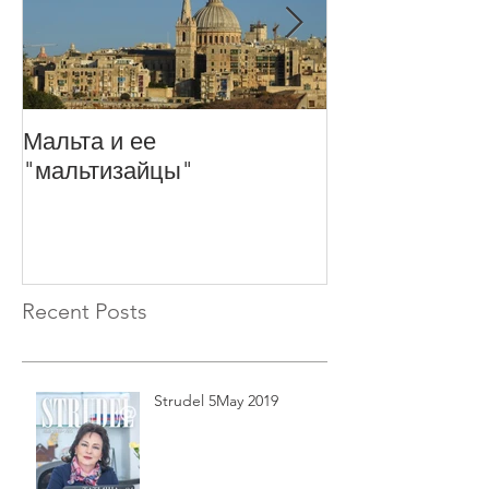
Мальта и ее
Ловите ИСКР
"мальтизайцы"
Recent Posts
Strudel 5May 2019